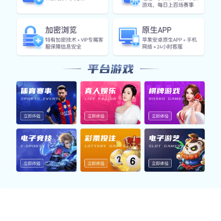
2、技术特点及风格比较
梅西以他的盘带技术和敏捷性闻名于世，是一个能够轻松穿
透防线并创造机会的前锋。他的小范围控球能力使得他在面
对多名防守队员时依然能够找到射门空间。此外，梅西擅长
用左脚完成各种角度射门，其精准度常常让守门员束手无
策。这些独特的技术特点使得他能够在比赛中制造出极具威
胁性的进攻。
C罗则以其强壮的身体素质和卓越的空中能力著称。不论是
在奔跑速度还是力量方面，他都展现出超乎寻常的一面。同
时，C罗也是一名优秀的头球专家，他能够利用自身优势为
球队贡献关键进球。此外，他出色的位置感使得他总能选择
最佳时机插入禁区，为自己创造机会。这些技能组合成就了
他的高效得分能力。
总结来说，两位巨星虽然风格迥异，却都是各自领域中的佼
佼者，他们用不同的方法诠释了什么是真正的足球艺术。这