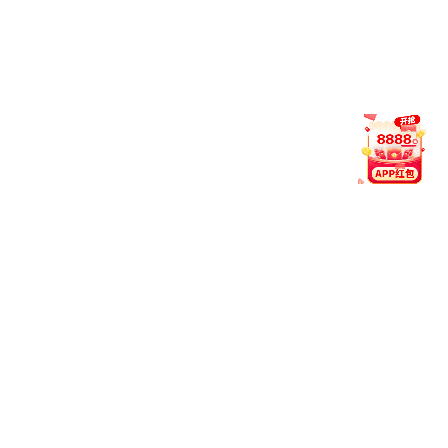
国家队层面。同时，在社交媒体平台上他的影响力日益增
强，将激励更多年轻人成为优秀运动员。
Total来看，无论未来如何发展，梅西与C罗都会继续引领全
球足球文化，他们不仅是竞技场上的表演者，更是推动社会
积极向前发展的楷模。他们双方共同铸就出的传奇故事，将
永远铭刻在人们心中，并激励后人追逐梦想，不懈奋斗。
总结：
综上所述，梅西与C罗之间关于非点球进攻效率的数据较
量，不仅体现了他们各自在足球领域里的卓越才能，也反映
出了现代足球发展的趋势。透过这些数字，我们看到的不只
是个人成就，还有背后辛勤付出的汗水与坚持不懈的人生态
度，这是值得所有人学习与思考的重要课题。
未来无论是谁继续书写新的记录，他们都将在历史长河中留
下浓厚的一笔。而这种竞争关系，也必将在很长时间内激励