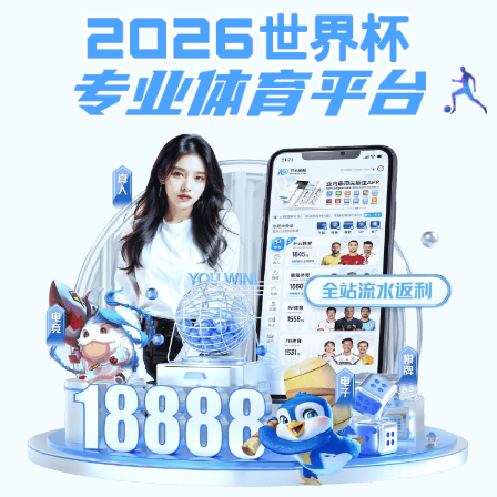
注册入口
安博APP登录入口
· 体育观
看更便捷
连接你的赛事视野，打造球迷专属的数字主场。
安博app
登录入口网页版
提供多终端支持、高清视频、 实时比分与
赛事推荐，让你随时随地畅享体育内容。
网页端入口