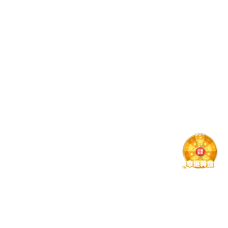
3、万项首次国际大赛
万项加盟球队以来，一直受到教练组高度重视，此次被安排
为首发也是为了展示他的潜力。这位年轻小将在国内联赛中
已经崭露头角，他灵活快速且善于突破，是攻击线上不可或
缺的一环。虽然这是他第一次参加国际大赛，但他并没有因
此感到畏惧，而是抱着学习与成长的态度走上赛场。
跟随国家队集训期间，万项逐渐适应了高强度训练，并通过
自身努力获得了教练们的一致认可。他了解自己所承担的重
要任务，并希望通过这次机会证明自己，不辜负教练以及粉
丝们寄予厚望。同时，他也意识到要想取得好成绩，就需要
不断提升自己的技战术水平，与队友形成默契配合。
值得一提的是，在外界看来，对于一个新人的期望往往过
高，而万项却能够理智面对这种压力。他表示：“我会尽全力
去打好每一分钟，把握住机会。”这样的心态无疑让人看到了