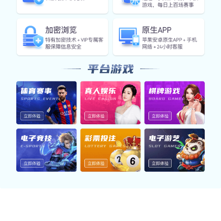
仅仅负责守住大门，更是全队防线上的指挥者。在训练期
间，他展现出了卓越的扑救能力，对各种射门方式都有很好
的应对措施。此外，他还具备出色的信息传递能力，经常通
过语言和肢体语言指挥队友，让整个防线保持紧凑。
在此之前，有多位年轻门将竞争这个位置，但最终教练组选
择了潘朝伟，这是对他实力最好的肯定。年轻球员面临重大
赛事时难免会感到压力，而潘朝伟正是在这种高压环境中成
长起来的。他曾表示，希望能够用自己的表现为团队争取荣
誉，用每一次扑救为球队增添信心。
除了个人技能外，潘朝伟还具有良好的心理素质。他懂得如
何调节自己的情绪，在比赛中始终保持冷静，这对于年轻球
员来说尤为重要。因此，可以预见他将在比赛中扮演至关重
要的角色，不论是面对敌方攻击还是组织进攻，都能发挥积
极作用。